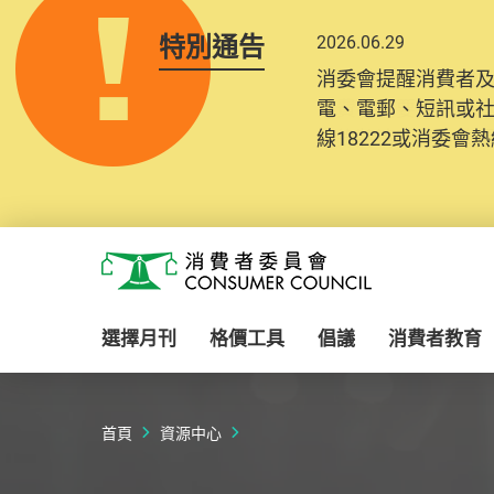
特別通告
2026.06.29
2025.10.31
消委會提醒消費者
為提升使用者體驗及
電、電郵、短訊或
消費者需要提供基
線18222或消委會熱線
紀錄將清晰整合於
Skip to main content
消費者委員會
選擇月刊
格價工具
倡議
消費者教育
首頁
資源中心