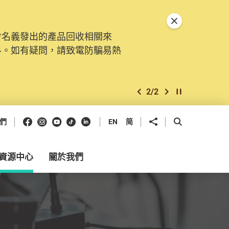
關閉特別通告
會名義發出的產品回收相關來
。由2025年11月10日起，
料。如有疑問，請致電防騙易熱
交投訴、查詢及建議。所有提交
2
/
2
上一個
下一個
開始/暫停幻燈
Facebook
Instagram
Youtube
抖音
領英
分享到
開啟搜尋框
們
EN
简
資源中心
關於我們