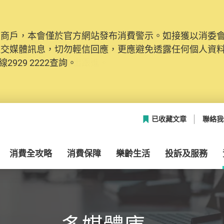
及商戶，本會僅於官方網站發布消費警示。如接獲以消委
網絡安全，本會的投訴處理系統已經進行升級及推出新功能
社交媒體訊息，切勿輕信回應，更應避免透露任何個人資
本聯絡資料（包括姓名、電郵及電話）註冊帳戶，才可提
2929 2222查詢。
帳戶中，方便日後作出跟進。
已收藏文章
聯絡我
消費全攻略
消費保障
樂齡生活
投訴及服務