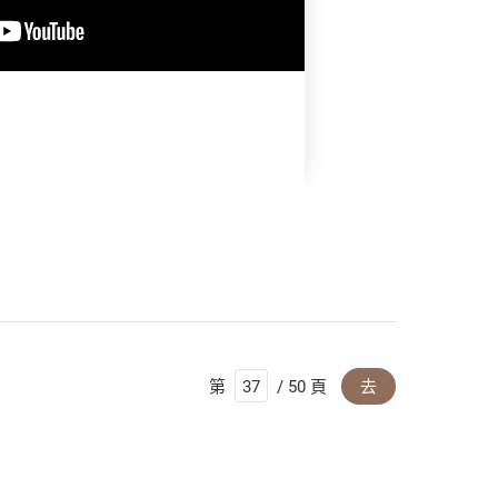
第
/ 50 頁
去