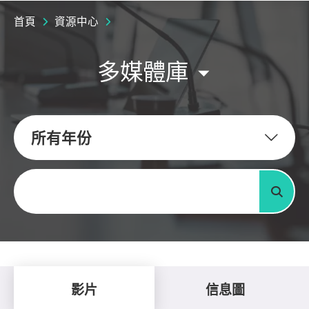
首頁
資源中心
多媒體庫
所有年份
關鍵字
搜尋
影片
信息圖