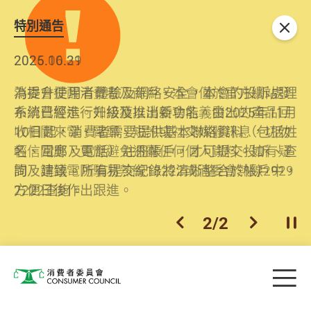
特別通告
關閉
2026.06.29
2025.10.31
消委會提醒消費者及商戶，本會僅於官方網站發
為提升使用者體驗及網絡安全，本會的投訴處理
布消費警示。如接獲以消委會名義發出的產品回
系統已經進行升級及推出新功能。由2025年11月
收相關來電、電郵、短訊或社交媒體訊息，切勿
10日起，消費者需要提供基本聯絡資料（包括姓
輕信回應，更應避免透露任何個人資料。如有疑
名、電郵及電話）註冊帳戶，才可提交投訴、查
問，請致電防騙易熱線18222或消委會熱線2929
詢及建議。所有提交紀錄將清晰整合於帳戶中，
2222查詢。
方便日後作出跟進。
2
/
2
上一個
下一個
開
Skip to main content
目
消費者委員會