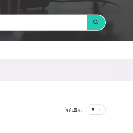
搜寻
每页显示
8