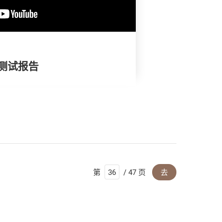
油测试报告
第
/ 47 页
去