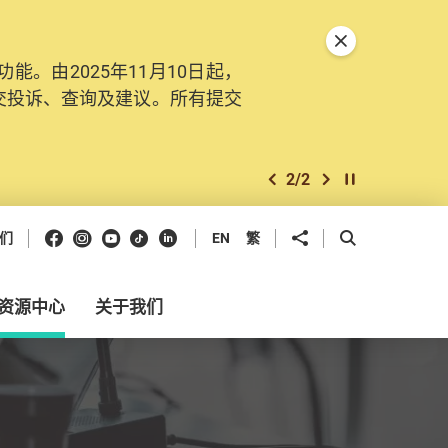
关闭特別通告
。由2025年11月10日起，
交投诉、查询及建议。所有提交
2
/
2
上一个
下一个
开始/暂停幻灯
Facebook
Instagram
Youtube
抖音
领英
分享到
开启搜寻框
们
EN
繁
资源中心
关于我们