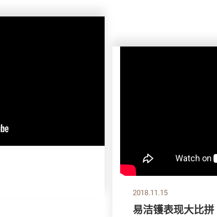
2018.11.15
易洁镬表现大比拼