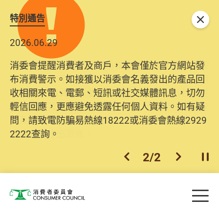
特別通告
關閉
2026.06.29
2025.10.31
消委會提醒消費者及商戶，本會僅於官方網站發
為提升使用者體驗及網絡安全，本會的投訴處理
布消費警示。如接獲以消委會名義發出的產品回
系統已經進行升級及推出新功能。由2025年11月
收相關來電、電郵、短訊或社交媒體訊息，切勿
10日起，消費者需要提供基本聯絡資料（包括姓
輕信回應，更應避免透露任何個人資料。如有疑
名、電郵及電話）註冊帳戶，才可提交投訴、查
問，請致電防騙易熱線18222或消委會熱線2929
詢及建議。所有提交紀錄將清晰整合於帳戶中，
2222查詢。
方便日後作出跟進。
2
/
2
上一個
下一個
開
Skip to main content
目
消費者委員會