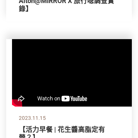
Alton@MIRROR X 旅行喼調查實
錄】
2023.11.15
【活力早餐 | 花生醬高脂定有
營？】