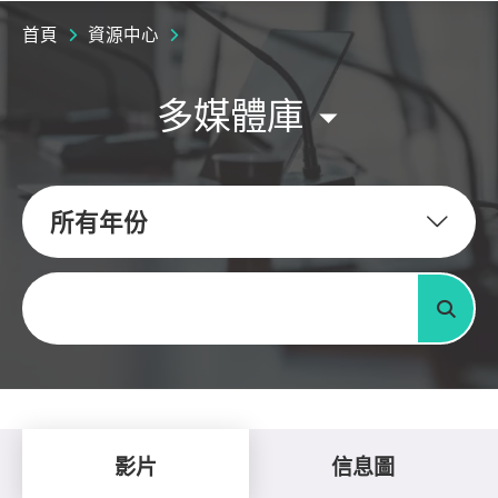
首頁
資源中心
多媒體庫
所有年份
關鍵字
搜尋
影片
信息圖