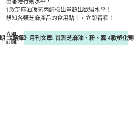
出香港行動水平，
1款芝麻油環氧丙醇檢出量超出歐盟水平！
想知各類芝麻產品的食用貼士，立即看看！
立即
6期 《選擇》月刊文章: 首測芝麻油、粉、醬 4款塑化
訂閱: