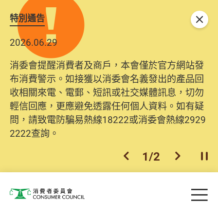
特別通告
關閉
2026.06.29
消委會提醒消費者及商戶，本會僅於官方網站發
布消費警示。如接獲以消委會名義發出的產品回
收相關來電、電郵、短訊或社交媒體訊息，切勿
輕信回應，更應避免透露任何個人資料。如有疑
問，請致電防騙易熱線18222或消委會熱線2929
2222查詢。
1
/
2
上一個
下一個
開
Skip to main content
目
消費者委員會