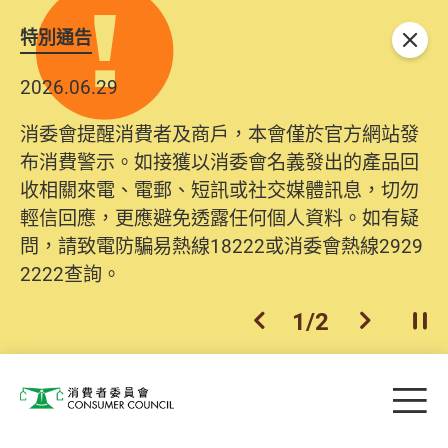
特別通告
關閉
2026.06.29
消委會提醒消費者及商戶，本會僅於官方網站發
布消費警示。如接獲以消委會名義發出的產品回
收相關來電、電郵、短訊或社交媒體訊息，切勿
輕信回應，更應避免透露任何個人資料。如有疑
問，請致電防騙易熱線18222或消委會熱線2929
2222查詢。
1
/
2
上一個
下一個
開
Skip to main content
目
消費者委員會