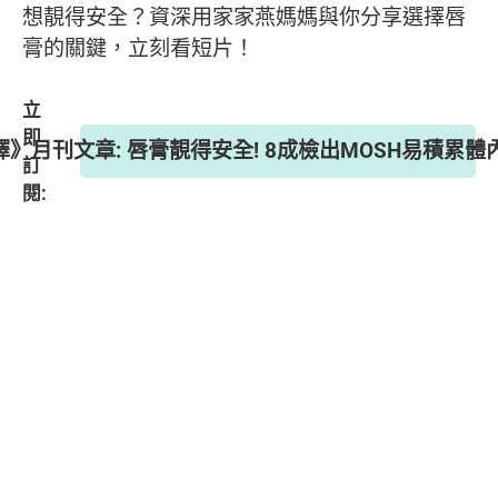
想靚得安全？資深用家家燕媽媽與你分享選擇唇
膏的關鍵，立刻看短片！
立
即
選擇》月刊文章: 唇膏靚得安全! 8成檢出MOSH易積累體
訂
閱: