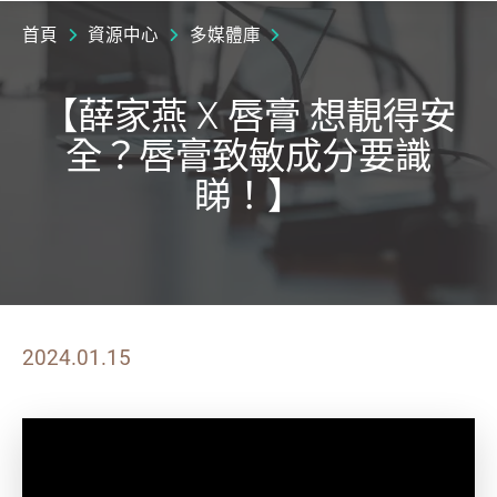
首頁
資源中心
多媒體庫
【薛家燕 X 唇膏 想靚得安
全？唇膏致敏成分要識
睇！】
2024.01.15