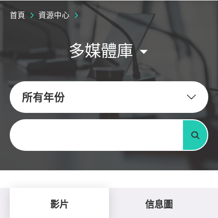
首頁
資源中心
多媒體庫
所有年份
關鍵字
搜尋
影片
信息圖