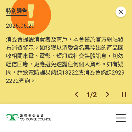
特別通告
關閉
2026.06.29
消委會提醒消費者及商戶，本會僅於官方網站發
布消費警示。如接獲以消委會名義發出的產品回
收相關來電、電郵、短訊或社交媒體訊息，切勿
輕信回應，更應避免透露任何個人資料。如有疑
問，請致電防騙易熱線18222或消委會熱線2929
2222查詢。
1
/
2
上一個
下一個
開
Skip to main content
目
消費者委員會