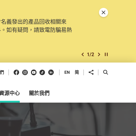
關閉特別通告
會名義發出的產品回收相關來
料。如有疑問，請致電防騙易熱
1
/
2
上一個
下一個
開始/暫停幻燈
Facebook
Instagram
Youtube
抖音
領英
分享到
開啟搜尋框
們
EN
简
資源中心
關於我們