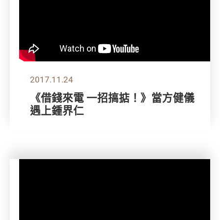
2017.11.24
《借錢來電 一招搞掂！》當方健儀
遇上鍾界仁