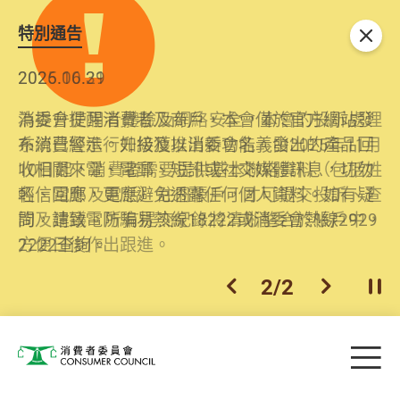
特別通告
關閉
2026.06.29
2025.10.31
消委會提醒消費者及商戶，本會僅於官方網站發
為提升使用者體驗及網絡安全，本會的投訴處理
布消費警示。如接獲以消委會名義發出的產品回
系統已經進行升級及推出新功能。由2025年11月
收相關來電、電郵、短訊或社交媒體訊息，切勿
10日起，消費者需要提供基本聯絡資料（包括姓
輕信回應，更應避免透露任何個人資料。如有疑
名、電郵及電話）註冊帳戶，才可提交投訴、查
問，請致電防騙易熱線18222或消委會熱線2929
詢及建議。所有提交紀錄將清晰整合於帳戶中，
2222查詢。
方便日後作出跟進。
2
/
2
上一個
下一個
開
Skip to main content
目
消費者委員會