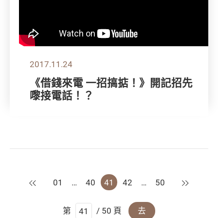
2017.11.24
《借錢來電 一招搞掂！》開記招先
嚟接電話！？
上一頁
下一頁
01
…
40
41
42
…
50
第
/ 50 頁
去