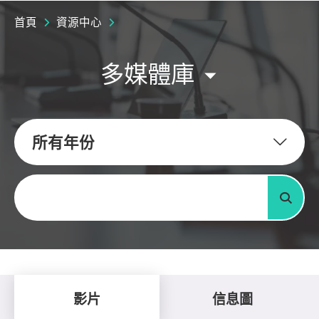
首頁
資源中心
多媒體庫
所有年份
關鍵字
搜尋
影片
信息圖