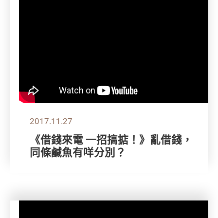
2017.11.27
《借錢來電 一招搞掂！》亂借錢，
同條鹹魚有咩分別？