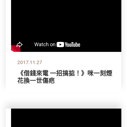
2017.11.27
《借錢來電 一招搞掂！》咪一刻煙
花換一世傷疤