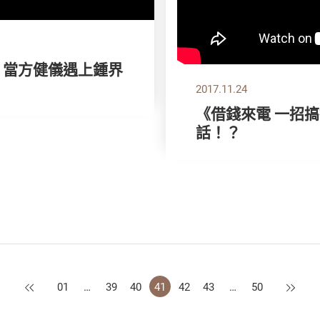
》當方健儀遇上鍾界
2017.11.24
《借錢來電 一招
話！？
上一頁
下一頁
01
…
39
40
41
42
43
…
50