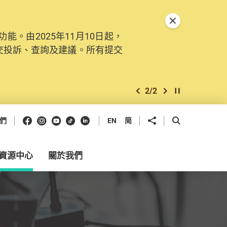
關閉特別通告
。由2025年11月10日起，
交投訴、查詢及建議。所有提交
2
/
2
上一個
下一個
開始/暫停幻燈
Facebook
Instagram
Youtube
抖音
領英
分享到
開啟搜尋框
們
EN
简
資源中心
關於我們