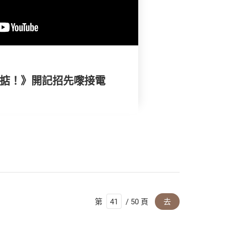
搞掂！》開記招先嚟接電
第
/ 50 頁
去