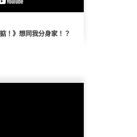
搞掂！》想同我分身家！？