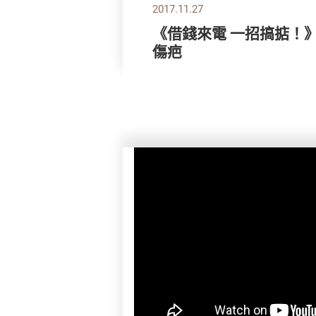
2017.11.27
《借錢來電 一招搞掂！
傷疤