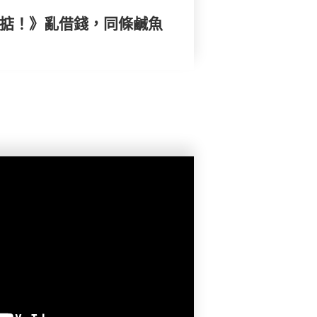
搞掂！》亂借錢，同條鹹魚