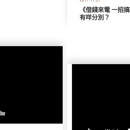
《借錢來電 一招
有咩分別？