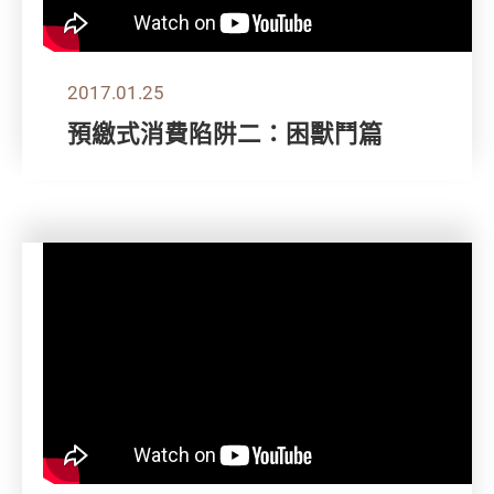
2017.01.25
預繳式消費陷阱二：困獸鬥篇