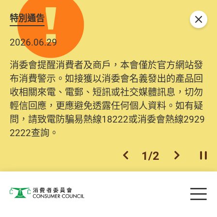
特別通告
關閉
2026.06.29
2025.10.31
消委會提醒消費者及商戶，本會僅於官方網站發
為提升使用者體驗及網絡安全，本會的投訴處理
布消費警示。如接獲以消委會名義發出的產品回
系統已經進行升級及推出新功能。由2025年11月
收相關來電、電郵、短訊或社交媒體訊息，切勿
10日起，消費者需要提供基本聯絡資料（包括姓
輕信回應，更應避免透露任何個人資料。如有疑
名、電郵及電話）註冊帳戶，才可提交投訴、查
問，請致電防騙易熱線18222或消委會熱線2929
詢及建議。所有提交紀錄將清晰整合於帳戶中，
2222查詢。
方便日後作出跟進。
2
/
2
上一個
下一個
開
Skip to main content
目
消費者委員會