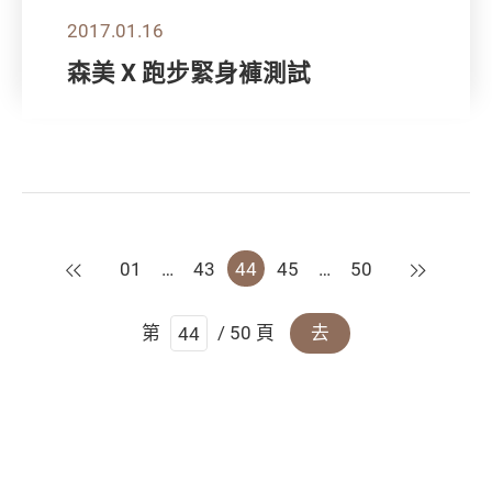
2017.01.16
森美 X 跑步緊身褲測試
上一頁
下一頁
01
…
43
44
45
…
50
第
/ 50 頁
去