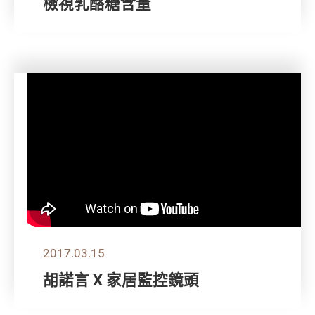
檢視乳酪糖含量
2017.03.15
胡諾言 X 家居監控鏡頭