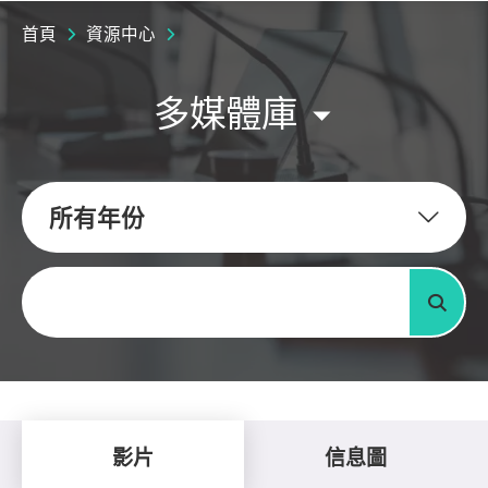
首頁
資源中心
多媒體庫
所有年份
關鍵字
搜尋
影片
信息圖