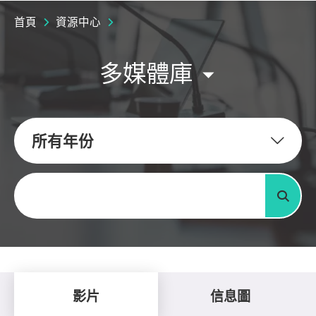
首頁
資源中心
多媒體庫
所有年份
關鍵字
搜尋
影片
信息圖