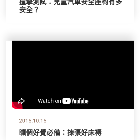
撞擊測試：兒童汽車安全座椅有多
安全？
2015.10.15
瞓個好覺必備：揀張好床褥