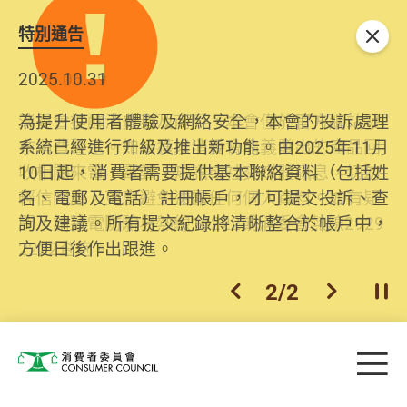
特別通告
關閉
2026.06.29
2025.10.31
消委會提醒消費者及商戶，本會僅於官方網站發
為提升使用者體驗及網絡安全，本會的投訴處理
布消費警示。如接獲以消委會名義發出的產品回
系統已經進行升級及推出新功能。由2025年11月
收相關來電、電郵、短訊或社交媒體訊息，切勿
10日起，消費者需要提供基本聯絡資料（包括姓
輕信回應，更應避免透露任何個人資料。如有疑
名、電郵及電話）註冊帳戶，才可提交投訴、查
問，請致電防騙易熱線18222或消委會熱線2929
詢及建議。所有提交紀錄將清晰整合於帳戶中，
2222查詢。
方便日後作出跟進。
2
/
2
上一個
下一個
開
Skip to main content
目
消費者委員會