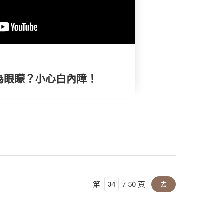
 以為眼矇？小心白內障！
第
/ 50 頁
去