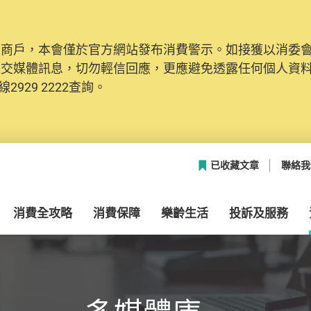
及商戶，本會僅於官方網站發布消費警示。如接獲以消委
網絡安全，本會的投訴處理系統已經進行升級及推出新功能
社交媒體訊息，切勿輕信回應，更應避免透露任何個人資
本聯絡資料（包括姓名、電郵及電話）註冊帳戶，才可提
2929 2222查詢。
帳戶中，方便日後作出跟進。
已收藏文章
聯絡我
消費全攻略
消費保障
樂齡生活
投訴及服務