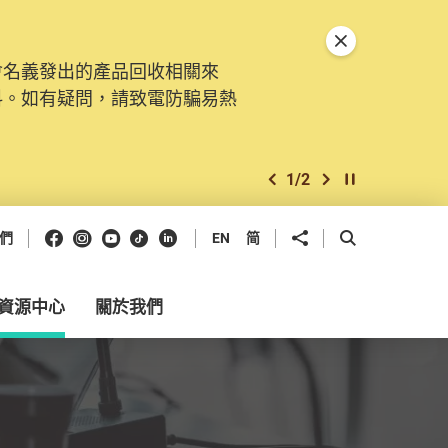
關閉特別通告
會名義發出的產品回收相關來
。由2025年11月10日起，
料。如有疑問，請致電防騙易熱
交投訴、查詢及建議。所有提交
2
/
2
上一個
下一個
開始/暫停幻燈
Facebook
Instagram
Youtube
抖音
領英
分享到
開啟搜尋框
們
EN
简
資源中心
關於我們