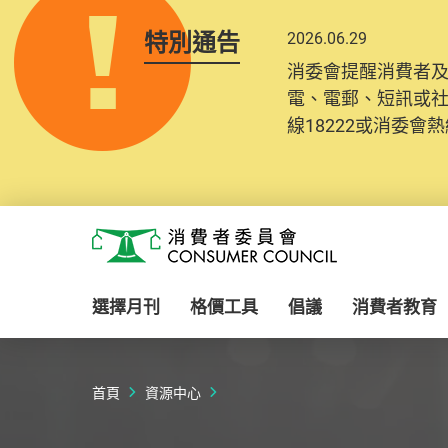
特別通告
2026.06.29
2025.10.31
消委會提醒消費者
為提升使用者體驗及
電、電郵、短訊或
消費者需要提供基
線18222或消委會熱線
紀錄將清晰整合於
Skip to main content
消費者委員會
選擇月刊
格價工具
倡議
消費者教育
首頁
資源中心