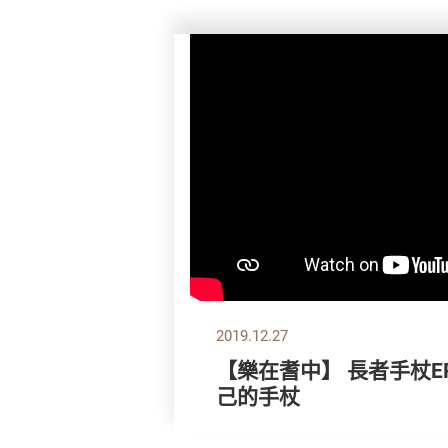
2019.12.27
【樂在耆中】 長者手杖E
己的手杖