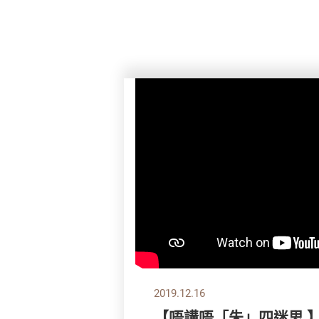
2019.12.16
【唔講唔「朱」四迷思 