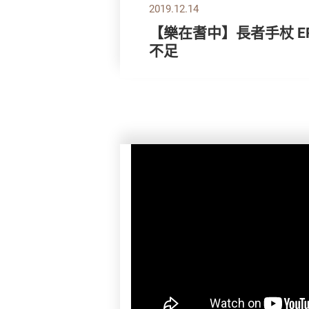
2019.12.14
【樂在耆中】長者手杖 E
不足