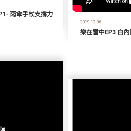
P1- 雨傘手杖支撐力
2019.12.06
樂在耆中EP3 白