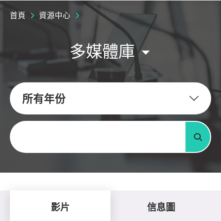
首頁
資源中心
多媒體庫
所有年份
關鍵字
搜尋
影片
信息圖