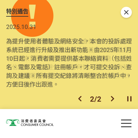
特別通告
關閉
2026.06.29
2025.10.31
消委會提醒消費者及商戶，本會僅於官方網站發
為提升使用者體驗及網絡安全，本會的投訴處理
布消費警示。如接獲以消委會名義發出的產品回
系統已經進行升級及推出新功能。由2025年11月
收相關來電、電郵、短訊或社交媒體訊息，切勿
10日起，消費者需要提供基本聯絡資料（包括姓
輕信回應，更應避免透露任何個人資料。如有疑
名、電郵及電話）註冊帳戶，才可提交投訴、查
問，請致電防騙易熱線18222或消委會熱線2929
詢及建議。所有提交紀錄將清晰整合於帳戶中，
2222查詢。
方便日後作出跟進。
2
/
2
上一個
下一個
開
Skip to main content
目
消費者委員會