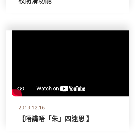
杖防滑功能
2019.12.16
【唔講唔「朱」四迷思 】