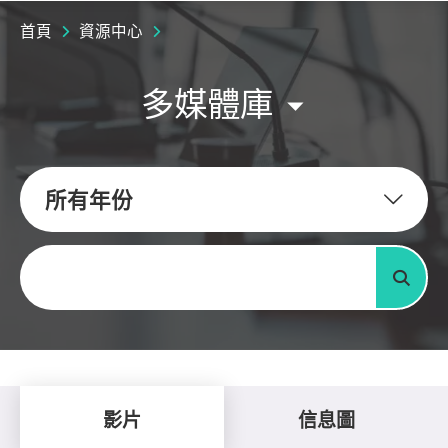
首頁
資源中心
多媒體庫
所有年份
關鍵字
搜尋
影片
信息圖