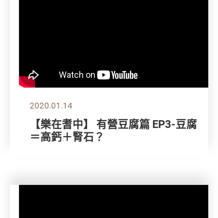
2020.01.14
【樂在耆中】 有營豆腐篇 EP3-豆腐
＝高鈣＋腎石？