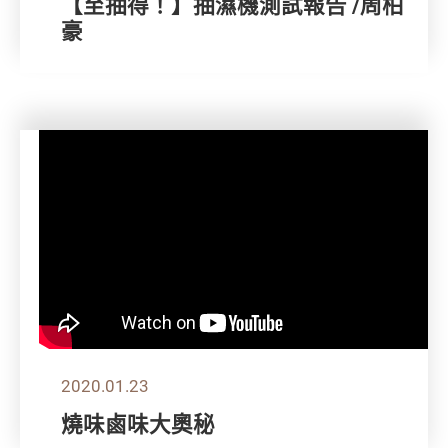
【至抽得！】抽濕機測試報告 /周柏
豪
2020.01.23
燒味鹵味大奧秘