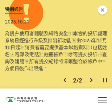
特別通告
關閉
2026.06.29
2025.10.31
消委會提醒消費者及商戶，本會僅於官方網站發
為提升使用者體驗及網絡安全，本會的投訴處理
布消費警示。如接獲以消委會名義發出的產品回
系統已經進行升級及推出新功能。由2025年11月
收相關來電、電郵、短訊或社交媒體訊息，切勿
10日起，消費者需要提供基本聯絡資料（包括姓
輕信回應，更應避免透露任何個人資料。如有疑
名、電郵及電話）註冊帳戶，才可提交投訴、查
問，請致電防騙易熱線18222或消委會熱線2929
詢及建議。所有提交紀錄將清晰整合於帳戶中，
2222查詢。
方便日後作出跟進。
2
/
2
上一個
下一個
開
Skip to main content
目
消費者委員會