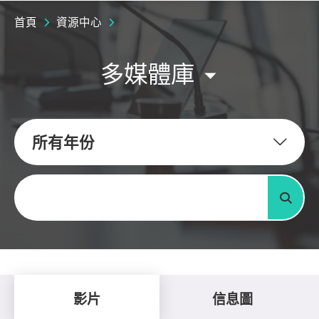
首頁
資源中心
多媒體庫
所有年份
關鍵字
搜尋
影片
信息圖