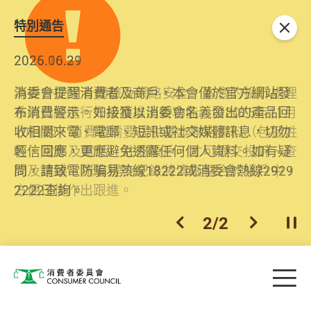
特別通告
關閉
2026.06.29
2025.10.31
消委會提醒消費者及商戶，本會僅於官方網站發
為提升使用者體驗及網絡安全，本會的投訴處理
布消費警示。如接獲以消委會名義發出的產品回
系統已經進行升級及推出新功能。由2025年11月
收相關來電、電郵、短訊或社交媒體訊息，切勿
10日起，消費者需要提供基本聯絡資料（包括姓
輕信回應，更應避免透露任何個人資料。如有疑
名、電郵及電話）註冊帳戶，才可提交投訴、查
問，請致電防騙易熱線18222或消委會熱線2929
詢及建議。所有提交紀錄將清晰整合於帳戶中，
2222查詢。
方便日後作出跟進。
2
/
2
上一個
下一個
開
Skip to main content
目
消費者委員會