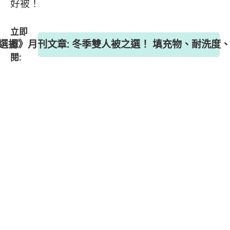
好被！
立即
 《選擇》月刊文章: 冬季雙人被之選！ 填充物、耐洗度
訂
閱: