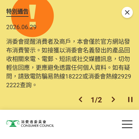
特別通告
關閉
2026.06.29
消委會提醒消費者及商戶，本會僅於官方網站發
布消費警示。如接獲以消委會名義發出的產品回
收相關來電、電郵、短訊或社交媒體訊息，切勿
輕信回應，更應避免透露任何個人資料。如有疑
問，請致電防騙易熱線18222或消委會熱線2929
2222查詢。
1
/
2
上一個
下一個
開
Skip to main content
目
消費者委員會