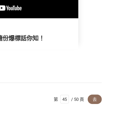
款糖份爆標話你知！
第
/ 50 頁
去