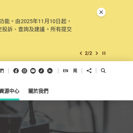
關閉特別通告
。由2025年11月10日起，
交投訴、查詢及建議。所有提交
2
/
2
上一個
下一個
開始/暫停幻燈
Facebook
Instagram
Youtube
抖音
領英
分享到
開啟搜尋框
們
EN
简
資源中心
關於我們