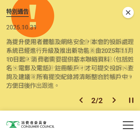
特別通告
關閉
2026.06.29
2025.10.31
消委會提醒消費者及商戶，本會僅於官方網站發
為提升使用者體驗及網絡安全，本會的投訴處理
布消費警示。如接獲以消委會名義發出的產品回
系統已經進行升級及推出新功能。由2025年11月
收相關來電、電郵、短訊或社交媒體訊息，切勿
10日起，消費者需要提供基本聯絡資料（包括姓
輕信回應，更應避免透露任何個人資料。如有疑
名、電郵及電話）註冊帳戶，才可提交投訴、查
問，請致電防騙易熱線18222或消委會熱線2929
詢及建議。所有提交紀錄將清晰整合於帳戶中，
2222查詢。
方便日後作出跟進。
2
/
2
上一個
下一個
開
Skip to main content
目
消費者委員會