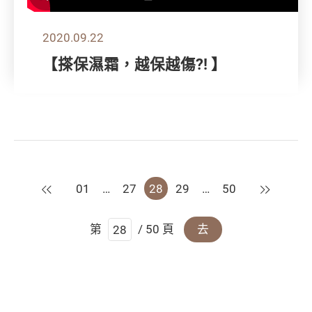
2020.09.22
【搽保濕霜，越保越傷?! 】
上一頁
下一頁
01
…
27
28
29
…
50
第
/ 50 頁
去