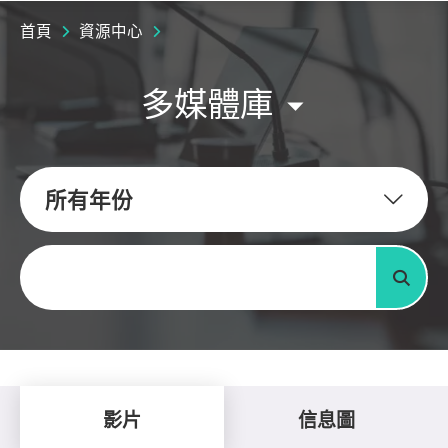
首頁
資源中心
多媒體庫
所有年份
關鍵字
搜尋
影片
信息圖