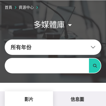
首頁
資源中心
多媒體庫
所有年份
關鍵字
搜尋
影片
信息圖