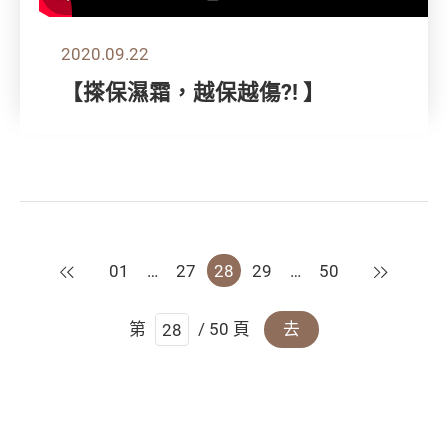
2020.09.22
【搽保濕霜，越保越傷?! 】
上一頁
下一頁
01
…
27
28
29
…
50
第
/ 50 頁
去