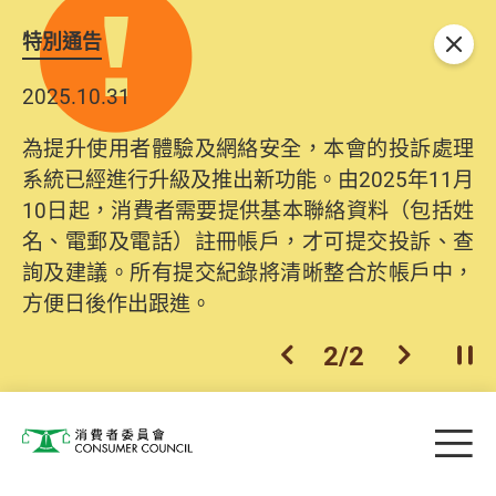
特別通告
關閉
2025.10.31
為提升使用者體驗及網絡安全，本會的投訴處理
系統已經進行升級及推出新功能。由2025年11月
10日起，消費者需要提供基本聯絡資料（包括姓
名、電郵及電話）註冊帳戶，才可提交投訴、查
詢及建議。所有提交紀錄將清晰整合於帳戶中，
方便日後作出跟進。
2
/
2
上一個
下一個
開
Skip to main content
目
消費者委員會