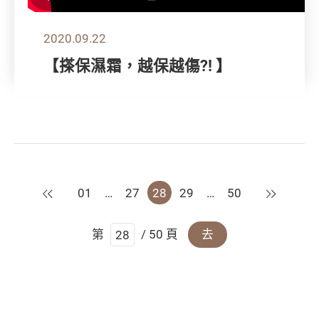
2020.09.22
【搽保濕霜，越保越傷?! 】
上一頁
下一頁
01
…
27
28
29
…
50
第
/ 50 頁
去