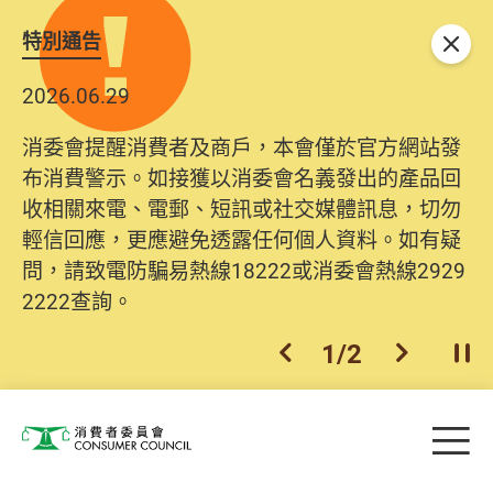
特別通告
關閉
2026.06.29
2025.10.31
消委會提醒消費者及商戶，本會僅於官方網站發
為提升使用者體驗及網絡安全，本會的投訴處理
布消費警示。如接獲以消委會名義發出的產品回
系統已經進行升級及推出新功能。由2025年11月
收相關來電、電郵、短訊或社交媒體訊息，切勿
10日起，消費者需要提供基本聯絡資料（包括姓
輕信回應，更應避免透露任何個人資料。如有疑
名、電郵及電話）註冊帳戶，才可提交投訴、查
問，請致電防騙易熱線18222或消委會熱線2929
詢及建議。所有提交紀錄將清晰整合於帳戶中，
2222查詢。
方便日後作出跟進。
2
/
2
上一個
下一個
開
Skip to main content
目
消費者委員會