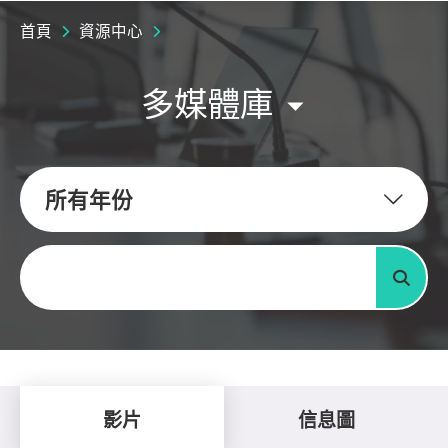
首頁
資源中心
多媒體庫
所有年份
關鍵字
搜尋
影片
信息圖