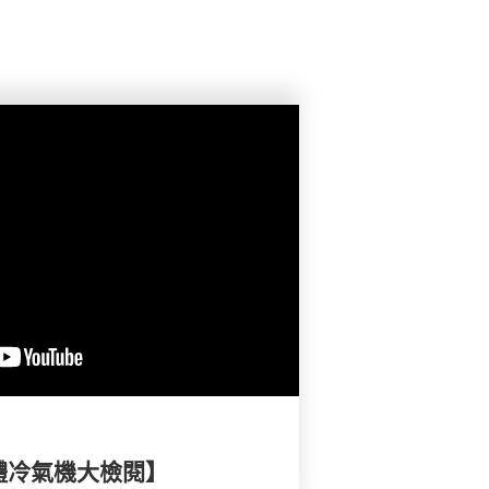
體冷氣機大檢閱】