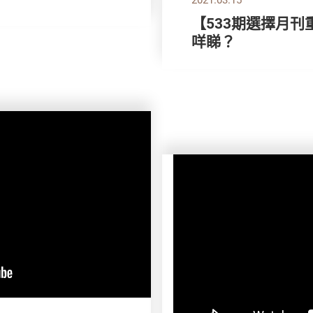
【533期選擇月刊
咩睇？