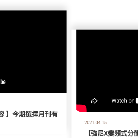
容 】今期選擇月刊有
2021.04.15
【強尼X變頻式分