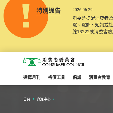
特別通告
2026.06.29
2025.10.31
消委會提醒消費者
為提升使用者體驗及
電、電郵、短訊或
消費者需要提供基
線18222或消委會熱線
紀錄將清晰整合於
Skip to main content
消費者委員會
選擇月刊
格價工具
倡議
消費者教育
首頁
資源中心