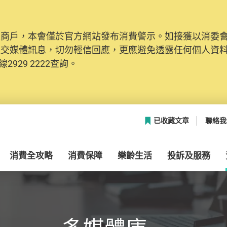
及商戶，本會僅於官方網站發布消費警示。如接獲以消委
網絡安全，本會的投訴處理系統已經進行升級及推出新功能
社交媒體訊息，切勿輕信回應，更應避免透露任何個人資
本聯絡資料（包括姓名、電郵及電話）註冊帳戶，才可提
2929 2222查詢。
帳戶中，方便日後作出跟進。
已收藏文章
聯絡我
消費全攻略
消費保障
樂齡生活
投訴及服務