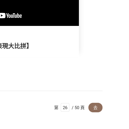
表現大比拼】
第
/ 50 頁
去