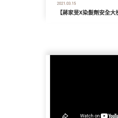
2021.03.15
【蔣家旻X染髮劑安全大