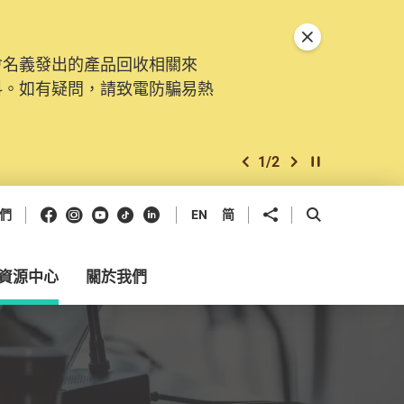
關閉特別通告
會名義發出的產品回收相關來
。由2025年11月10日起，
料。如有疑問，請致電防騙易熱
交投訴、查詢及建議。所有提交
2
/
2
上一個
下一個
開始/暫停幻燈
Facebook
Instagram
Youtube
抖音
領英
分享到
開啟搜尋框
們
EN
简
資源中心
關於我們