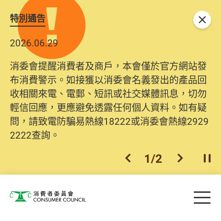
特別通告
關閉
2026.06.29
消委會提醒消費者及商戶，本會僅於官方網站發
布消費警示。如接獲以消委會名義發出的產品回
收相關來電、電郵、短訊或社交媒體訊息，切勿
輕信回應，更應避免透露任何個人資料。如有疑
問，請致電防騙易熱線18222或消委會熱線2929
2222查詢。
1
/
2
上一個
下一個
開
Skip to main content
目
消費者委員會