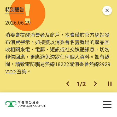
特別通告
關閉
2026.06.29
消委會提醒消費者及商戶，本會僅於官方網站發
布消費警示。如接獲以消委會名義發出的產品回
收相關來電、電郵、短訊或社交媒體訊息，切勿
輕信回應，更應避免透露任何個人資料。如有疑
問，請致電防騙易熱線18222或消委會熱線2929
2222查詢。
1
/
2
上一個
下一個
開
Skip to main content
目
消費者委員會