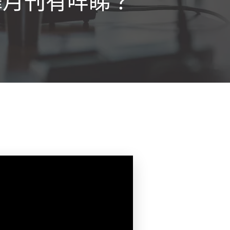
擇月刊有咩睇？