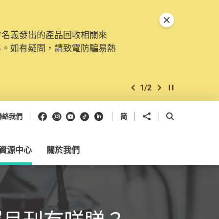
關閉特別通告
會名義發出的產品回收相關來
料。如有疑問，請致電防騙易熱
1
/
2
上一個
下一個
開始/暫停幻燈
Facebook
Instagram
Youtube
抖音
領英
分享到
開啟搜尋框
聯絡我們
简
資源中心
關於我們