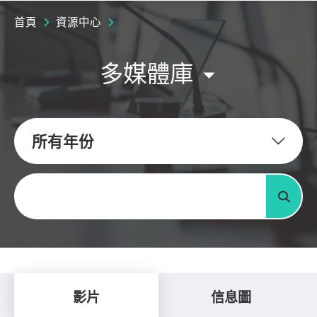
首頁
資源中心
多媒體庫
所有年份
關鍵字
搜尋
影片
信息圖