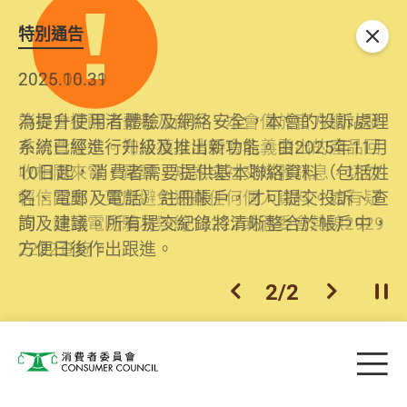
特別通告
關閉
2026.06.29
2025.10.31
消委會提醒消費者及商戶，本會僅於官方網站發
為提升使用者體驗及網絡安全，本會的投訴處理
布消費警示。如接獲以消委會名義發出的產品回
系統已經進行升級及推出新功能。由2025年11月
收相關來電、電郵、短訊或社交媒體訊息，切勿
10日起，消費者需要提供基本聯絡資料（包括姓
輕信回應，更應避免透露任何個人資料。如有疑
名、電郵及電話）註冊帳戶，才可提交投訴、查
問，請致電防騙易熱線18222或消委會熱線2929
詢及建議。所有提交紀錄將清晰整合於帳戶中，
2222查詢。
方便日後作出跟進。
2
/
2
上一個
下一個
開
Skip to main content
目
消費者委員會