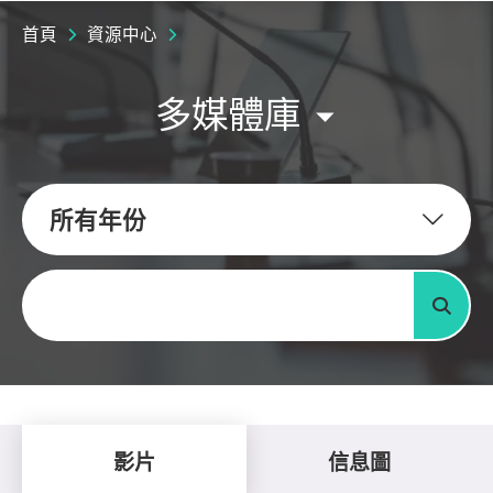
首頁
資源中心
多媒體庫
所有年份
關鍵字
搜尋
影片
信息圖