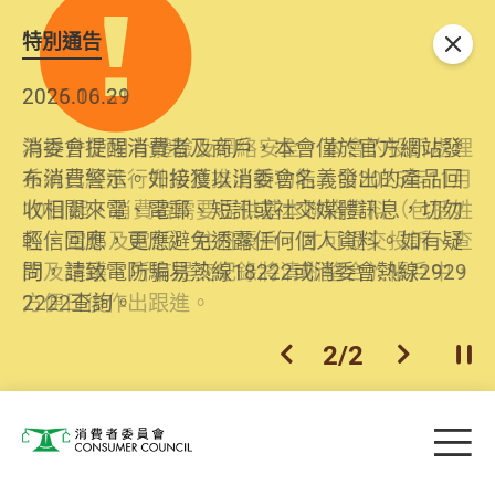
特別通告
關閉
2026.06.29
2025.10.31
消委會提醒消費者及商戶，本會僅於官方網站發
為提升使用者體驗及網絡安全，本會的投訴處理
布消費警示。如接獲以消委會名義發出的產品回
系統已經進行升級及推出新功能。由2025年11月
收相關來電、電郵、短訊或社交媒體訊息，切勿
10日起，消費者需要提供基本聯絡資料（包括姓
輕信回應，更應避免透露任何個人資料。如有疑
名、電郵及電話）註冊帳戶，才可提交投訴、查
問，請致電防騙易熱線18222或消委會熱線2929
詢及建議。所有提交紀錄將清晰整合於帳戶中，
2222查詢。
方便日後作出跟進。
2
/
2
上一個
下一個
開
Skip to main content
目
消費者委員會