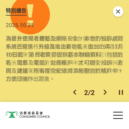
特別通告
關閉
2026.06.29
2025.10.31
消委會提醒消費者及商戶，本會僅於官方網站發
為提升使用者體驗及網絡安全，本會的投訴處理
布消費警示。如接獲以消委會名義發出的產品回
系統已經進行升級及推出新功能。由2025年11月
收相關來電、電郵、短訊或社交媒體訊息，切勿
10日起，消費者需要提供基本聯絡資料（包括姓
輕信回應，更應避免透露任何個人資料。如有疑
名、電郵及電話）註冊帳戶，才可提交投訴、查
問，請致電防騙易熱線18222或消委會熱線2929
詢及建議。所有提交紀錄將清晰整合於帳戶中，
2222查詢。
方便日後作出跟進。
2
/
2
上一個
下一個
開
Skip to main content
目
消費者委員會