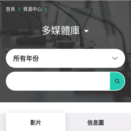
首頁
資源中心
多媒體庫
所有年份
關鍵字
搜尋
影片
信息圖