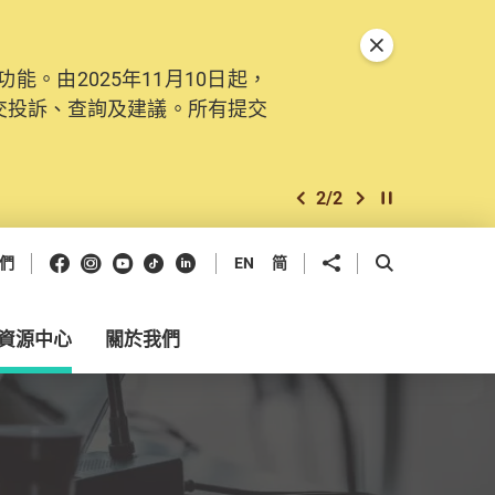
關閉特別通告
。由2025年11月10日起，
交投訴、查詢及建議。所有提交
2
/
2
上一個
下一個
開始/暫停幻燈
Facebook
Instagram
Youtube
抖音
領英
分享到
開啟搜尋框
們
EN
简
資源中心
關於我們