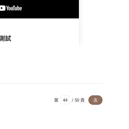
褲測試
第
/ 50 頁
去