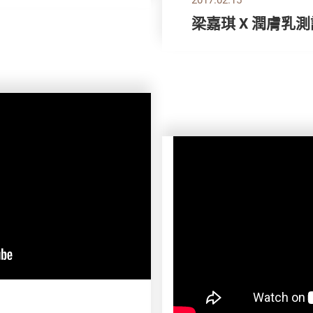
梁嘉琪 X 潤膚乳測