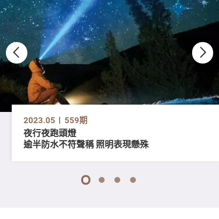
2023.05
559期
夜行夜跑頭燈
逾半防水不符聲稱 照明表現懸殊
1
2
3
4