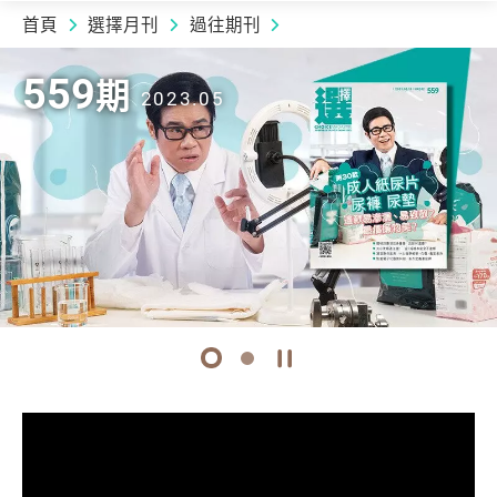
首頁
選擇月刊
過往期刊
2023.05 | 559
期
559
559
559
559
期
期
期
期
2023.05
2023.05
2023.05
2023.05
下載期刊
下載期刊
1
2
開始/暫停幻燈片