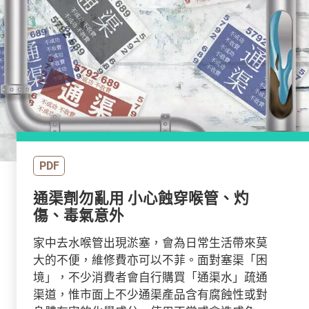
PDF
通渠劑勿亂用 小心蝕穿喉管、灼
傷、毒氣意外
家中去水喉管出現淤塞，會為日常生活帶來莫
大的不便，維修費亦可以不菲。面對塞渠「困
境」，不少消費者會自行購買「通渠水」疏通
渠道，惟市面上不少通渠產品含有腐蝕性或對