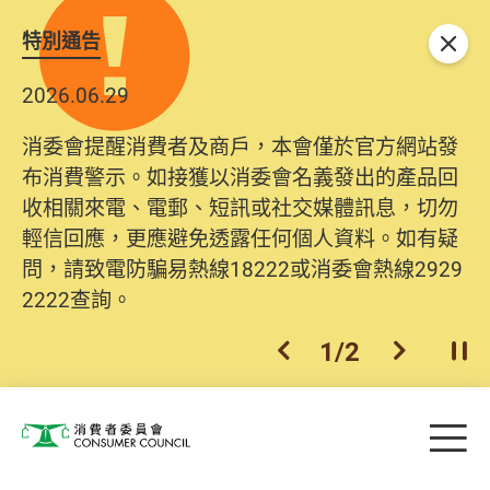
特別通告
關閉
2026.06.29
消委會提醒消費者及商戶，本會僅於官方網站發
布消費警示。如接獲以消委會名義發出的產品回
收相關來電、電郵、短訊或社交媒體訊息，切勿
輕信回應，更應避免透露任何個人資料。如有疑
問，請致電防騙易熱線18222或消委會熱線2929
2222查詢。
1
/
2
上一個
下一個
開
Skip to main content
目
消費者委員會