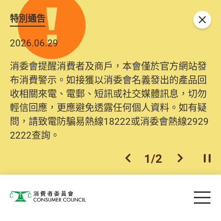
特別通告
關閉
2026.06.29
消委會提醒消費者及商戶，本會僅於官方網站發
布消費警示。如接獲以消委會名義發出的產品回
收相關來電、電郵、短訊或社交媒體訊息，切勿
輕信回應，更應避免透露任何個人資料。如有疑
問，請致電防騙易熱線18222或消委會熱線2929
2222查詢。
1
/
2
上一個
下一個
開
Skip to main content
目
消費者委員會