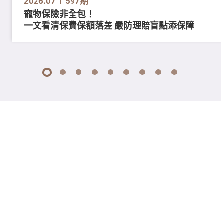
2026.07
597期
寵物保險非全包！
一文看清保費保額落差 嚴防理賠盲點添保障
1
2
3
4
5
6
7
8
9