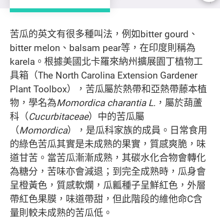
苦瓜
苦瓜的英文有很多種叫法，例如bitter gourd、
bitter melon、balsam pear等，在印度則稱為
karela。根據美國北卡羅來納州擴展園丁植物工
具箱（The North Carolina Extension Gardener
Plant Toolbox），苦瓜屬於熱帶和亞熱帶藤本植
物，學名為
Momordica charantia L.
，屬於葫蘆
科（
Cucurbitaceae
）中的苦瓜屬
（
Momordica
），是瓜科家族的成員。日常食用
的綠色苦瓜其實是未成熟的果實，質感爽脆，味
道甘苦。當苦瓜漸漸成熟，其碳水化合物會轉化
為糖分，苦味亦會減退；到完全成熟時，瓜身會
呈橙黃色，質感軟爛，瓜瓤種子呈鮮紅色，外層
帶紅色果膜，味道帶甜，但此階段的維他命C含
量則較未成熟的苦瓜低。