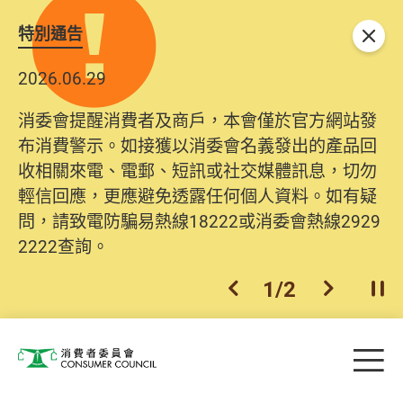
特別通告
關閉
2026.06.29
消委會提醒消費者及商戶，本會僅於官方網站發
布消費警示。如接獲以消委會名義發出的產品回
收相關來電、電郵、短訊或社交媒體訊息，切勿
輕信回應，更應避免透露任何個人資料。如有疑
問，請致電防騙易熱線18222或消委會熱線2929
2222查詢。
1
/
2
上一個
下一個
開
Skip to main content
目
消費者委員會