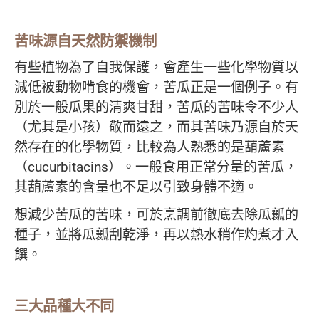
苦味源自天然防禦機制
有些植物為了自我保護，會產生一些化學物質以
減低被動物啃食的機會，苦瓜正是一個例子。有
別於一般瓜果的清爽甘甜，苦瓜的苦味令不少人
（尤其是小孩）敬而遠之，而其苦味乃源自於天
然存在的化學物質，比較為人熟悉的是葫蘆素
（cucurbitacins）。一般食用正常分量的苦瓜，
其葫蘆素的含量也不足以引致身體不適。
想減少苦瓜的苦味，可於烹調前徹底去除瓜瓤的
種子，並將瓜瓤刮乾淨，再以熱水稍作灼煮才入
饌。
三大品種大不同