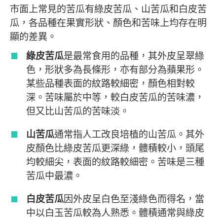
市面上常見的苦瓜有綠皮苦瓜、山苦瓜和白皮苦
瓜，各品種在果實形狀、顏色和苦味上均存在明
顯的差異。
綠皮苦瓜
是最常食用的品種，其外皮呈翠綠
色，形狀多為長條形，亦有部分為蘋果形。
某些品種表面的紋路較細密，顏色相對較
深。苦味屬於中等，較白皮苦瓜的苦味濃，
但又比山苦瓜的苦味淡。
山苦瓜
通常指人工改良培植的山苦瓜。其外
皮顏色比綠皮苦瓜更深綠，體積較小，頭尾
均較細尖，表面的紋路較細密。苦味是三種
苦瓜中最濃。
白皮苦瓜
因外皮呈白色至淺綠色而得名，當
中以白玉苦瓜較為人熟悉。體積通常與綠皮