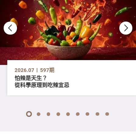
2026.07
597期
怕辣是天生？
從科學原理到吃辣宜忌
1
2
3
4
5
6
7
8
9