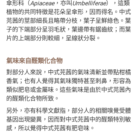
傘形科（
Apiaceae
，亦叫
Umbelliferae
），這類
植物的共同特徵是花朵呈傘形，因而得名。中式
芫茜的莖部細長且略帶分枝，葉子呈鮮綠色。葉
子的下端部分呈羽毛狀，葉邊帶有鋸齒紋；而葉
片的上端部分則較細，呈線狀分裂。
氣味來自醛類化合物
對部分人來說，中式芫茜的氣味清新並帶點柑橘
香氣；也有人覺得其氣味獨特甚至刺鼻，形容為
類似肥皂或金屬味。這些氣味是由於中式芫茜內
的醛類化合物所致。
另外，亦有科學文獻指，部分人的相關嗅覺受體
基因出現變異，因而對中式芫茜中的醛類特別敏
感，所以覺得中式芫茜有肥皂味。