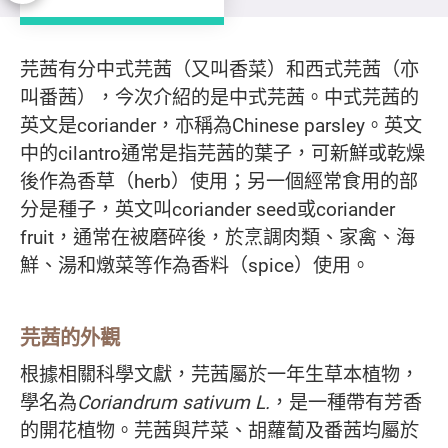
芫茜
芫茜有分中式芫茜（又叫香菜）和西式芫茜（亦
叫番茜），今次介紹的是中式芫茜。中式芫茜的
英文是coriander，亦稱為Chinese parsley。英文
中的cilantro通常是指芫茜的葉子，可新鮮或乾燥
後作為香草（herb）使用；另一個經常食用的部
分是種子，英文叫coriander seed或coriander
fruit，通常在被磨碎後，於烹調肉類、家禽、海
鮮、湯和燉菜等作為香料（spice）使用。
芫茜的外觀
根據相關科學文獻，芫茜屬於一年生草本植物，
學名為
Coriandrum sativum L.
，是一種帶有芳香
的開花植物。芫茜與芹菜、胡蘿蔔及番茜均屬於