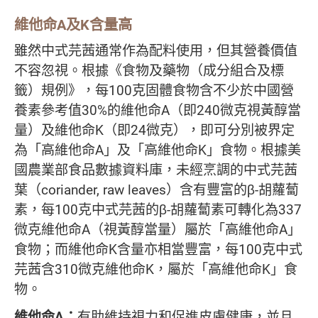
維他命
A
及
K
含量高
雖然中式芫茜通常作為配料使用，但其營養價值
不容忽視。根據《食物及藥物（成分組合及標
籤）規例》，每100克固體食物含不少於中國營
養素參考值30%的維他命A（即240微克視黃醇當
量）及維他命K（即24微克），即可分別被界定
為「高維他命A」及「高維他命K」食物。根據美
國農業部食品數據資料庫，未經烹調的中式芫茜
葉（coriander, raw leaves）含有豐富的β-胡蘿蔔
素，每100克中式芫茜的β-胡蘿蔔素可轉化為337
微克維他命A（視黃醇當量）屬於「高維他命A」
食物；而維他命K含量亦相當豐富，每100克中式
芫茜含310微克維他命K，屬於「高維他命K」食
物。
維他命A：
有助維持視力和促進皮膚健康，並且