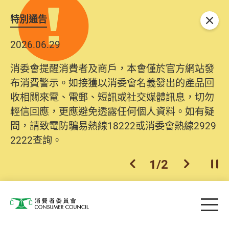
特別通告
關閉
2026.06.29
消委會提醒消費者及商戶，本會僅於官方網站發
布消費警示。如接獲以消委會名義發出的產品回
收相關來電、電郵、短訊或社交媒體訊息，切勿
輕信回應，更應避免透露任何個人資料。如有疑
問，請致電防騙易熱線18222或消委會熱線2929
2222查詢。
1
/
2
上一個
下一個
開
Skip to main content
目
消費者委員會