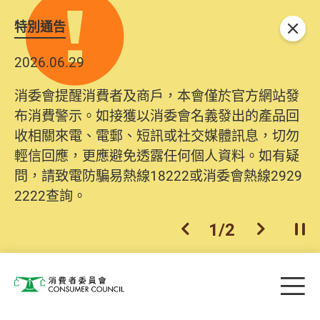
特別通告
關閉
2026.06.29
消委會提醒消費者及商戶，本會僅於官方網站發
布消費警示。如接獲以消委會名義發出的產品回
收相關來電、電郵、短訊或社交媒體訊息，切勿
輕信回應，更應避免透露任何個人資料。如有疑
問，請致電防騙易熱線18222或消委會熱線2929
2222查詢。
1
/
2
上一個
下一個
開
Skip to main content
目
消費者委員會