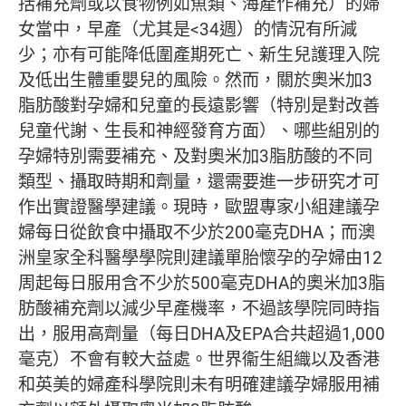
括補充劑或以食物例如魚類、海產作補充）的婦
女當中，早產（尤其是<34週）的情況有所減
少；亦有可能降低圍產期死亡、新生兒護理入院
及低出生體重嬰兒的風險。然而，關於奧米加3
脂肪酸對孕婦和兒童的長遠影響（特別是對改善
兒童代謝、生長和神經發育方面）、哪些組別的
孕婦特別需要補充、及對奧米加3脂肪酸的不同
類型、攝取時期和劑量，還需要進一步研究才可
作出實證醫學建議。現時，歐盟專家小組建議孕
婦每日從飲食中攝取不少於200毫克DHA；而澳
洲皇家全科醫學學院則建議單胎懷孕的孕婦由12
周起每日服用含不少於500毫克DHA的奧米加3脂
肪酸補充劑以減少早產機率，不過該學院同時指
出，服用高劑量（每日DHA及EPA合共超過1,000
毫克）不會有較大益處。世界衞生組織以及香港
和英美的婦產科學院則未有明確建議孕婦服用補