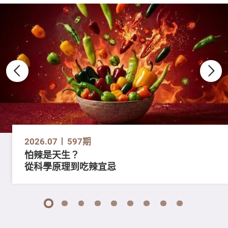
2026.07
597期
怕辣是天生？
從科學原理到吃辣宜忌
1
2
3
4
5
6
7
8
9