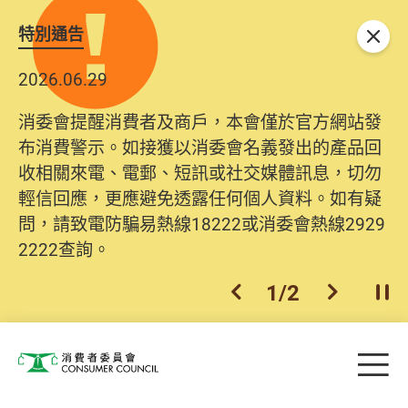
特別通告
關閉
2026.06.29
消委會提醒消費者及商戶，本會僅於官方網站發
布消費警示。如接獲以消委會名義發出的產品回
收相關來電、電郵、短訊或社交媒體訊息，切勿
輕信回應，更應避免透露任何個人資料。如有疑
問，請致電防騙易熱線18222或消委會熱線2929
2222查詢。
1
/
2
上一個
下一個
開
Skip to main content
目
消費者委員會