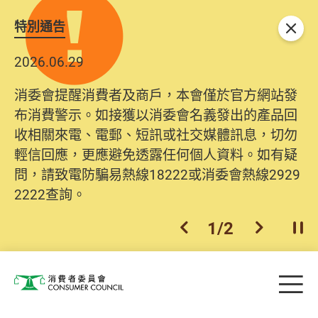
特別通告
關閉
2026.06.29
2025.10.31
消委會提醒消費者及商戶，本會僅於官方網站發
為提升使用者體驗及網絡安全，本會的投訴處理
布消費警示。如接獲以消委會名義發出的產品回
系統已經進行升級及推出新功能。由2025年11月
收相關來電、電郵、短訊或社交媒體訊息，切勿
10日起，消費者需要提供基本聯絡資料（包括姓
輕信回應，更應避免透露任何個人資料。如有疑
名、電郵及電話）註冊帳戶，才可提交投訴、查
問，請致電防騙易熱線18222或消委會熱線2929
詢及建議。所有提交紀錄將清晰整合於帳戶中，
2222查詢。
方便日後作出跟進。
2
/
2
上一個
下一個
開
Skip to main content
目
消費者委員會