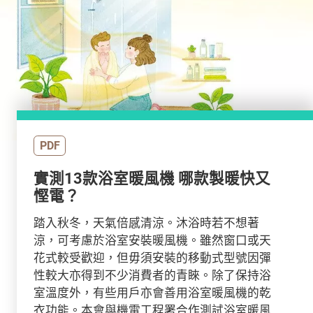
PDF
實測13款浴室暖風機 哪款製暖快又
慳電？
踏入秋冬，天氣倍感清涼。沐浴時若不想著
涼，可考慮於浴室安裝暖風機。雖然窗口或天
花式較受歡迎，但毋須安裝的移動式型號因彈
性較大亦得到不少消費者的青睞。除了保持浴
室溫度外，有些用戶亦會善用浴室暖風機的乾
衣功能。本會與機電工程署合作測試浴室暖風