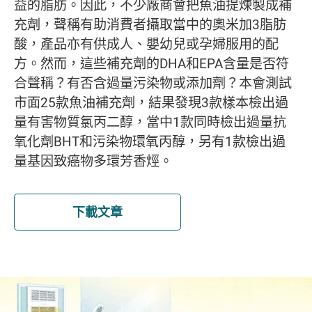
益的脂肪。因此，不少廠商會把魚油提煉製成補
充劑，聲稱有助消費者攝取當中的奧米加3脂肪
酸，產品亦有供成人、嬰幼兒或孕婦服用的配
方。然而，這些補充劑的DHA和EPA含量是否符
合聲稱？有否含過量污染物或添加劑？本會測試
市面25款魚油補充劑，結果發現3款樣本檢出過
量有害物質氯丙二醇，當中1款同時檢出過量抗
氧化劑BHT和污染物環氧丙醇，另有1款檢出過
量基因致癌物多環芳香烴。
下載文章