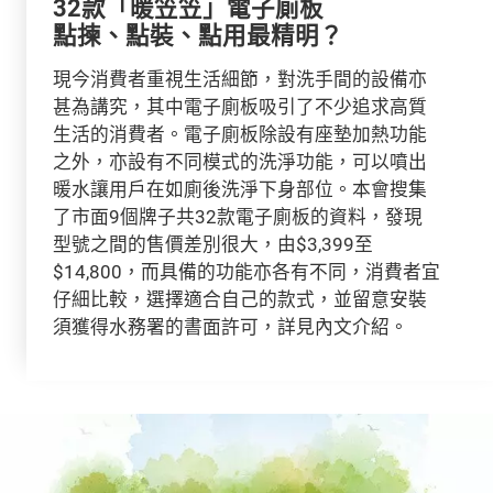
32款「暖笠笠」電子廁板
點揀、點裝、點用最精明？
現今消費者重視生活細節，對洗手間的設備亦
甚為講究，其中電子廁板吸引了不少追求高質
生活的消費者。電子廁板除設有座墊加熱功能
之外，亦設有不同模式的洗淨功能，可以噴出
暖水讓用戶在如廁後洗淨下身部位。本會搜集
了市面9個牌子共32款電子廁板的資料，發現
型號之間的售價差別很大，由$3,399至
$14,800，而具備的功能亦各有不同，消費者宜
仔細比較，選擇適合自己的款式，並留意安裝
須獲得水務署的書面許可，詳見內文介紹。