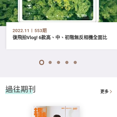
2022.11
553期
復飛拍Vlog! 6款高、中、初階無反相機全面比
1
2
3
4
5
過往期刊
更多