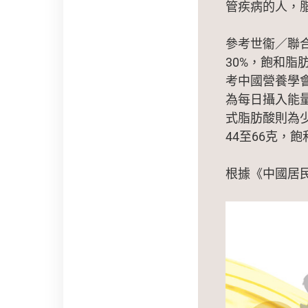
管疾病的人，
參考世衞／聯
30%，飽和脂
考中國營養學
為每日攝入能量
式脂肪酸則為少
44至66克，
根據《中國居