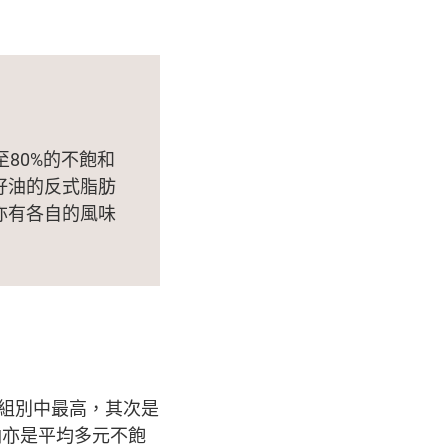
？
80%的不飽和
籽油的反式脂肪
亦有各自的風味
有組別中最高，其次是
油亦是平均多元不飽