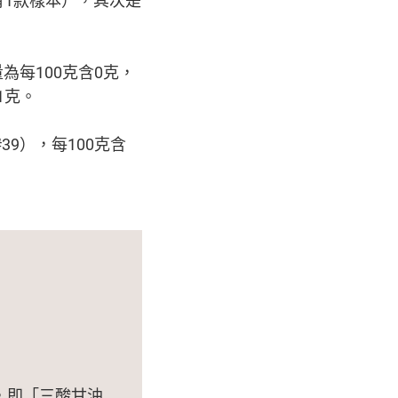
每100克含0克，
1克。
39），每100克含
，即「三酸甘油