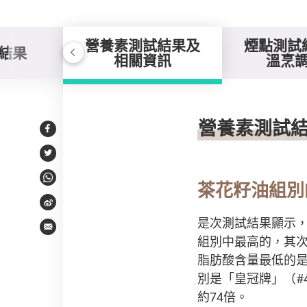
營養素測試結果及
煙點測試
結果
相關資訊
溫烹
營養素測試結果及相
營養素測試
Facebook
Twitter
WhatsApp
茶花籽油組別
Weibo
是次測試結果顯示，
Email
組別中最高的，其次
脂肪酸含量最低的是
別是「皇冠牌」（#4
約74倍。