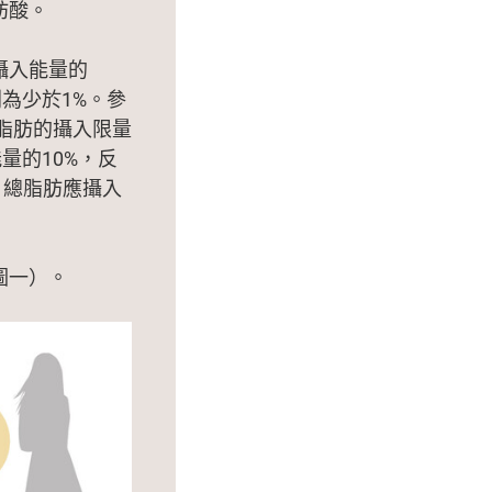
肪酸。
攝入能量的
為少於1%。參
脂肪的攝入限量
量的10%，反
日總脂肪應攝入
圖一）。