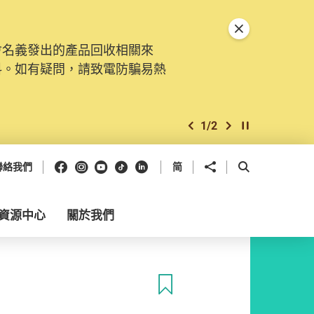
關閉特別通告
會名義發出的產品回收相關來
料。如有疑問，請致電防騙易熱
1
/
2
上一個
下一個
開始/暫停幻燈
Facebook
Instagram
Youtube
抖音
領英
分享到
開啟搜尋框
聯絡我們
简
資源中心
關於我們
收藏