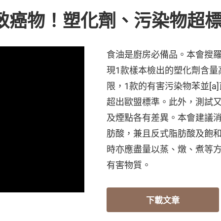
含致癌物！塑化劑、污染物超
食油是廚房必備品。本會搜羅
現1款樣本檢出的塑化劑含量
限，1款的有害污染物苯並[a
超出歐盟標準。此外，測試
及煙點各有差異。本會建議
肪酸，兼且反式脂肪酸及飽
時亦應盡量以蒸、燉、煮等
有害物質。
下載文章