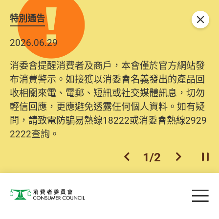
特別通告
關閉
2026.06.29
消委會提醒消費者及商戶，本會僅於官方網站發
布消費警示。如接獲以消委會名義發出的產品回
收相關來電、電郵、短訊或社交媒體訊息，切勿
輕信回應，更應避免透露任何個人資料。如有疑
問，請致電防騙易熱線18222或消委會熱線2929
2222查詢。
1
/
2
上一個
下一個
開
Skip to main content
目
消費者委員會