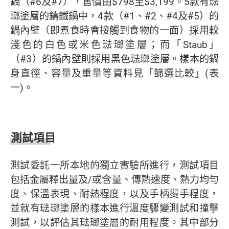
鍋（#6及#7），售價由$798至$3,199。5款有琺
瑯塗層的鑄鐵鍋中，4款（#1、#2、#4及#5）的
鍋內壁（即煮食時會接觸到食物的一面）採用較
淺色的白色或米色琺瑯塗層；而「Staub」
（#3）的鍋內壁則採用黑色琺瑯塗層。樣本的鍋
身直徑、容量及重量等資料見「篩選比較」(表
一)。
測試項目
測試委託一所本地的獨立實驗所進行，測試項目
包括金屬釋出量及/或含量、傳熱速度、熱力均勻
度、保溫表現、耐熱程度，以及手柄燙手程度，
並就有琺瑯塗層的樣本進行溫度驟變測試和撞擊
測試，以評估其琺瑯塗層的耐用程度。其中部分