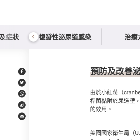
及症狀
復發性泌尿道感染
治療
預防及改善
預防及改善
Facebook
Twitter
由於小紅莓（cranb
WhatsApp
桿菌黏附於尿道壁
Weibo
的效用。
Email
美國國家衛生局（U.S N