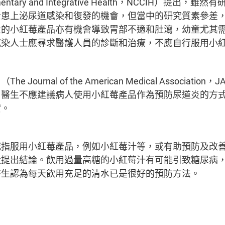
plementary and Integrative Health，NCCIH）提
士患上泌尿道感染和復發的機會，但當中的研究質素參差
量的小紅莓產品亦有機會導致胃部不適和肚瀉，幼童尤其
感染人士應尋求醫護人員的診斷和治療，不應自行服用小
Journal of the American Medical Associatio
，醫生不應建議病人使用小紅莓產品作為預防尿道炎的方
實。
究指服用小紅莓產品，例如小紅莓汁等，或有助預防及改
量提出結論。飲用過量高糖的小紅莓汁有可能引致糖尿病
醫生認為每天飲用充足的清水已是很好的預防方法。