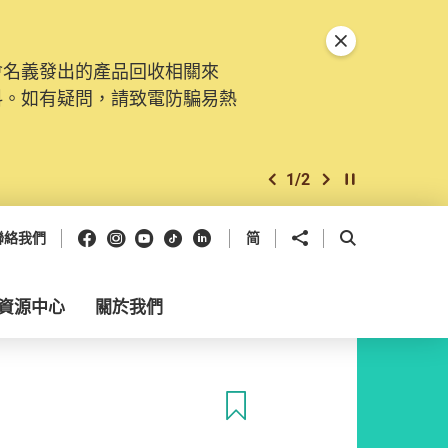
關閉特別通告
會名義發出的產品回收相關來
料。如有疑問，請致電防騙易熱
1
/
2
上一個
下一個
開始/暫停幻燈
Facebook
Instagram
Youtube
抖音
領英
分享到
開啟搜尋框
聯絡我們
简
資源中心
關於我們
收藏