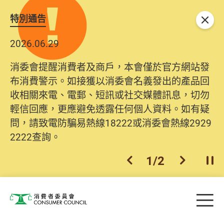
特別通告
關閉
2026.06.29
消委會提醒消費者及商戶，本會僅於官方網站發
布消費警示。如接獲以消委會名義發出的產品回
收相關來電、電郵、短訊或社交媒體訊息，切勿
輕信回應，更應避免透露任何個人資料。如有疑
問，請致電防騙易熱線18222或消委會熱線2929
2222查詢。
1
/
2
上一個
下一個
開
Skip to main content
目
消費者委員會