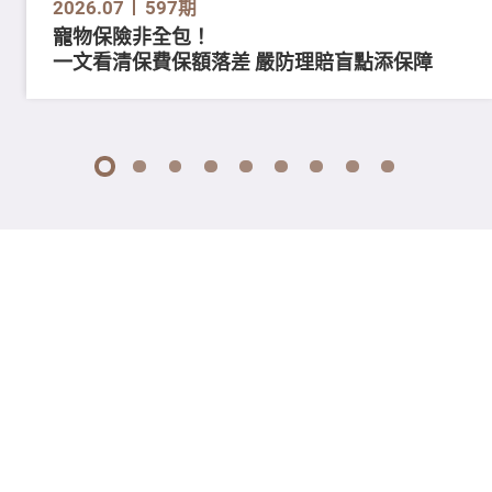
2026.07
597期
寵物保險非全包！
一文看清保費保額落差 嚴防理賠盲點添保障
1
2
3
4
5
6
7
8
9