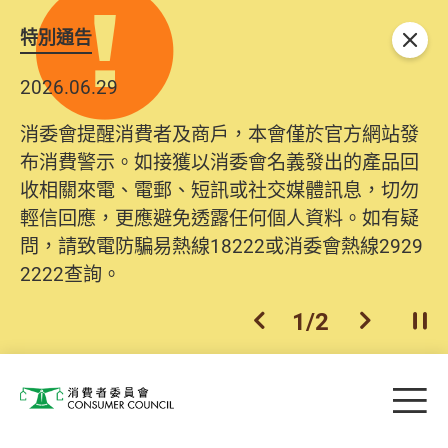
特別通告
關閉
2026.06.29
消委會提醒消費者及商戶，本會僅於官方網站發
布消費警示。如接獲以消委會名義發出的產品回
收相關來電、電郵、短訊或社交媒體訊息，切勿
輕信回應，更應避免透露任何個人資料。如有疑
問，請致電防騙易熱線18222或消委會熱線2929
2222查詢。
1
/
2
上一個
下一個
開
Skip to main content
目
消費者委員會