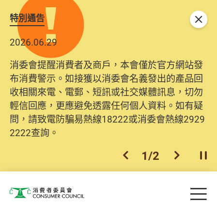
特別通告
關閉
2026.06.29
消委會提醒消費者及商戶，本會僅於官方網站發
布消費警示。如接獲以消委會名義發出的產品回
收相關來電、電郵、短訊或社交媒體訊息，切勿
輕信回應，更應避免透露任何個人資料。如有疑
問，請致電防騙易熱線18222或消委會熱線2929
2222查詢。
1
/
2
上一個
下一個
開
Skip to main content
目
消費者委員會