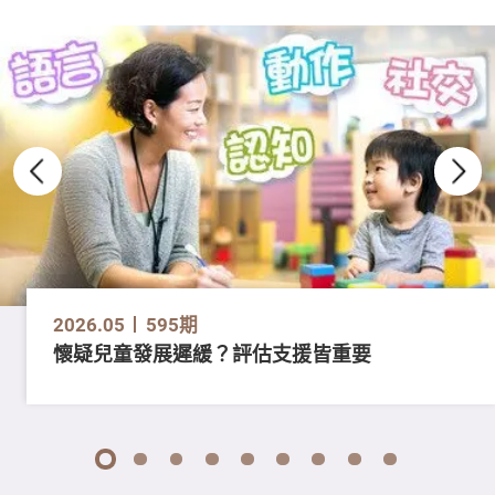
2026.05
595期
懷疑兒童發展遲緩？評估支援皆重要
1
2
3
4
5
6
7
8
9