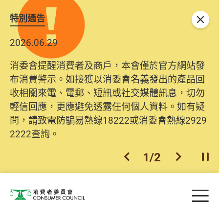
特別通告
關閉
2026.06.29
消委會提醒消費者及商戶，本會僅於官方網站發
布消費警示。如接獲以消委會名義發出的產品回
收相關來電、電郵、短訊或社交媒體訊息，切勿
輕信回應，更應避免透露任何個人資料。如有疑
問，請致電防騙易熱線18222或消委會熱線2929
2222查詢。
1
/
2
上一個
下一個
開
Skip to main content
目
消費者委員會