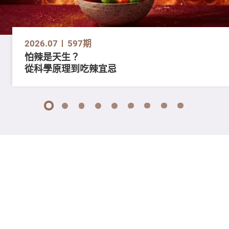
2026.07
597期
怕辣是天生？
從科學原理到吃辣宜忌
1
2
3
4
5
6
7
8
9