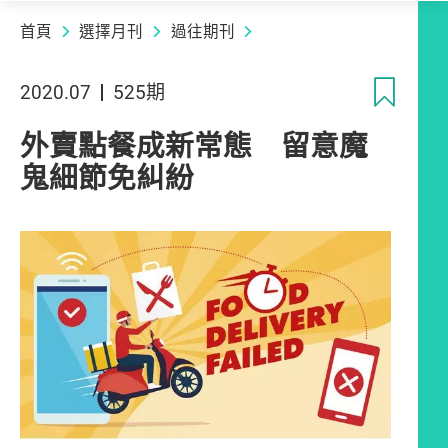
首頁
選擇月刊
過往期刊
收
2020.07
525期
外賣點餐成新常態 留意魔
鬼細節免糾紛