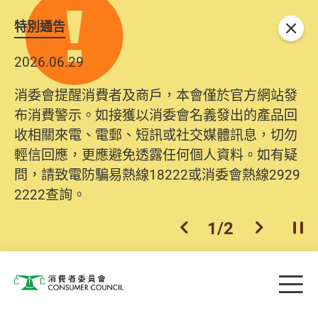
特別通告
關閉
2026.06.29
消委會提醒消費者及商戶，本會僅於官方網站發
布消費警示。如接獲以消委會名義發出的產品回
收相關來電、電郵、短訊或社交媒體訊息，切勿
輕信回應，更應避免透露任何個人資料。如有疑
問，請致電防騙易熱線18222或消委會熱線2929
2222查詢。
1
/
2
上一個
下一個
開
Skip to main content
目
消費者委員會