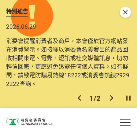
特別通告
關閉
2026.06.29
消委會提醒消費者及商戶，本會僅於官方網站發
布消費警示。如接獲以消委會名義發出的產品回
收相關來電、電郵、短訊或社交媒體訊息，切勿
輕信回應，更應避免透露任何個人資料。如有疑
問，請致電防騙易熱線18222或消委會熱線2929
2222查詢。
1
/
2
上一個
下一個
開
Skip to main content
目
消費者委員會