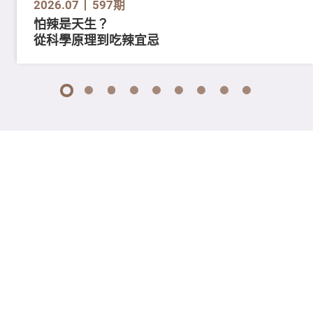
2026.07
597期
怕辣是天生？
從科學原理到吃辣宜忌
1
2
3
4
5
6
7
8
9