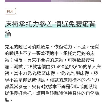
PDF
床褥承托力參差 慎選免腰痠背
痛
充足的睡眠可消除疲累、恢復體力。不過，優質
的睡眠少不了一張軟硬適中、承托力足夠的床
褥；相反，買來不合適的床褥，可導致腰痠背
痛。測試了25款售價由$1,490至$8,600的單人床
褥，當中21款為彈簧床褥，4款為泡膠床褥，發
現不論是仰臥或側臥，測試的床褥樣本的承托力
都異常參差，只有4款樣本不論是仰臥或側臥均
提供良好承托，讓用戶睡眠時保持脊柱的自然弧
度。