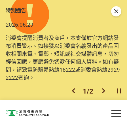
特別通告
關閉
2026.06.29
消委會提醒消費者及商戶，本會僅於官方網站發
布消費警示。如接獲以消委會名義發出的產品回
收相關來電、電郵、短訊或社交媒體訊息，切勿
輕信回應，更應避免透露任何個人資料。如有疑
問，請致電防騙易熱線18222或消委會熱線2929
2222查詢。
1
/
2
上一個
下一個
開
Skip to main content
目
消費者委員會