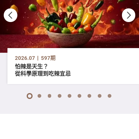
2026.07
597期
怕辣是天生？
從科學原理到吃辣宜忌
1
2
3
4
5
6
7
8
9