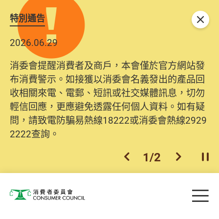
特別通告
關閉
2026.06.29
消委會提醒消費者及商戶，本會僅於官方網站發
布消費警示。如接獲以消委會名義發出的產品回
收相關來電、電郵、短訊或社交媒體訊息，切勿
輕信回應，更應避免透露任何個人資料。如有疑
問，請致電防騙易熱線18222或消委會熱線2929
2222查詢。
1
/
2
上一個
下一個
開
Skip to main content
目
消費者委員會