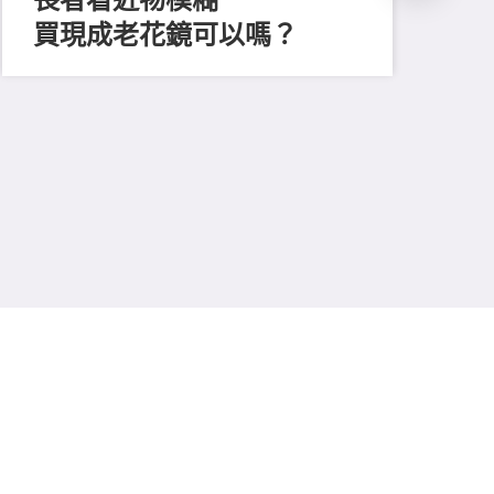
買現成老花鏡可以嗎？
202
「
顔
清