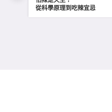
從科學原理到吃辣宜忌
磨毛