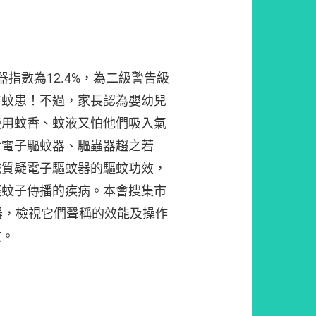
指數為12.4%，為二級警告級
防蚊患！不過，家長認為嬰幼兒
使用蚊香、蚊液又怕他們吸入氣
對電子驅蚊器、驅蟲器趨之若
織質疑電子驅蚊器的驅蚊功效，
經蚊子傳播的疾病。本會搜集市
器，檢視它們聲稱的效能及操作
蚊。