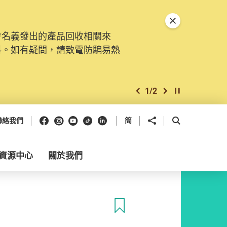
關閉特別通告
會名義發出的產品回收相關來
料。如有疑問，請致電防騙易熱
1
/
2
上一個
下一個
開始/暫停幻燈
Facebook
Instagram
Youtube
抖音
領英
分享到
開啟搜尋框
聯絡我們
简
資源中心
關於我們
收藏