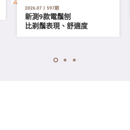
2026.07
597期
新測9款電鬚刨
比剃鬚表現、舒適度
1
2
3