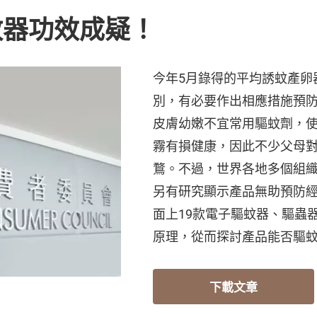
蚊器功效成疑！
今年5月錄得的平均誘蚊產卵器
別，有必要作出相應措施預
皮膚幼嫩不宜常用驅蚊劑，
霧有損健康，因此不少父母
鶩。不過，世界各地多個組
另有研究顯示產品無助預防
面上19款電子驅蚊器、驅蟲
原理，從而探討產品能否驅
下載文章