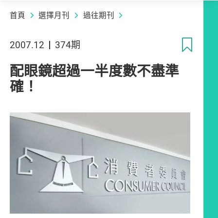
首頁
選擇月刊
過往期刊
收
2007.12
374期
配眼鏡超過一半度數不盡準
確！