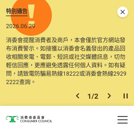
特別通告
關閉
2026.06.29
消委會提醒消費者及商戶，本會僅於官方網站發
布消費警示。如接獲以消委會名義發出的產品回
收相關來電、電郵、短訊或社交媒體訊息，切勿
輕信回應，更應避免透露任何個人資料。如有疑
問，請致電防騙易熱線18222或消委會熱線2929
2222查詢。
1
/
2
上一個
下一個
開
Skip to main content
目
消費者委員會