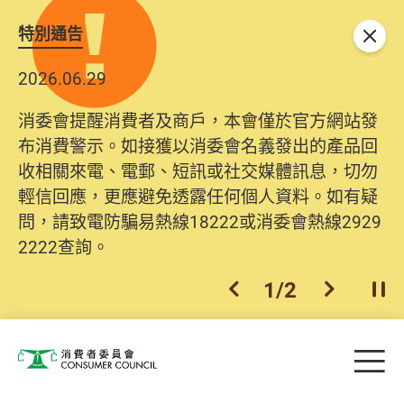
特別通告
關閉
2026.06.29
消委會提醒消費者及商戶，本會僅於官方網站發
布消費警示。如接獲以消委會名義發出的產品回
收相關來電、電郵、短訊或社交媒體訊息，切勿
輕信回應，更應避免透露任何個人資料。如有疑
問，請致電防騙易熱線18222或消委會熱線2929
2222查詢。
1
/
2
上一個
下一個
開
Skip to main content
目
消費者委員會